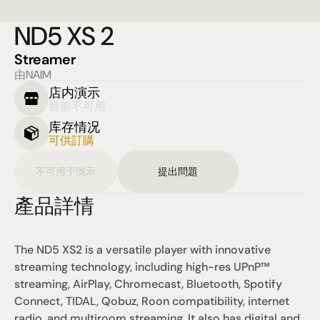
ND5 XS 2
Streamer
由NAIM
店内演示
目前不可用
库存情况
可供訂購
不可用于演示
提出問題
產品詳情
The ND5 XS2 is a versatile player with innovative 
streaming technology, including high-res UPnP™ 
streaming, AirPlay, Chromecast, Bluetooth, Spotify 
Connect, TIDAL, Qobuz, Roon compatibility, internet 
radio, and multiroom streaming. It also has digital and 