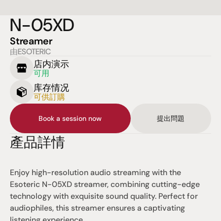
N-05XD
Streamer
由ESOTERIC
店内演示
可用
库存情况
可供訂購
Book a session now
提出問題
產品詳情
Enjoy high-resolution audio streaming with the 
Esoteric N-05XD streamer, combining cutting-edge 
technology with exquisite sound quality. Perfect for 
audiophiles, this streamer ensures a captivating 
listening experience.