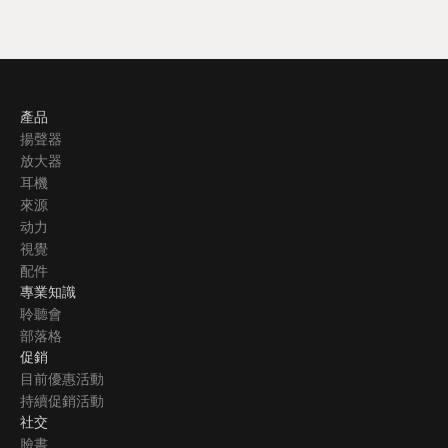
產品
揚聲器
放大器
耳機
來源
动力
視覺
配件
專業知識
聆聽會
部落格
促銷
目前優惠活動
持續促銷活動
社交
臉書