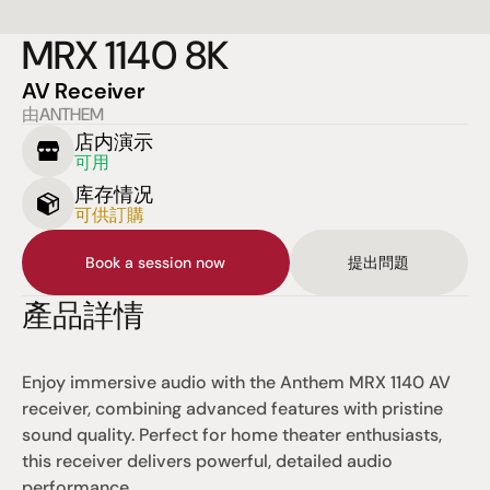
MRX 1140 8K
AV Receiver
由ANTHEM
店内演示
可用
库存情况
可供訂購
Book a session now
提出問題
產品詳情
Enjoy immersive audio with the Anthem MRX 1140 AV 
receiver, combining advanced features with pristine 
sound quality. Perfect for home theater enthusiasts, 
this receiver delivers powerful, detailed audio 
performance.