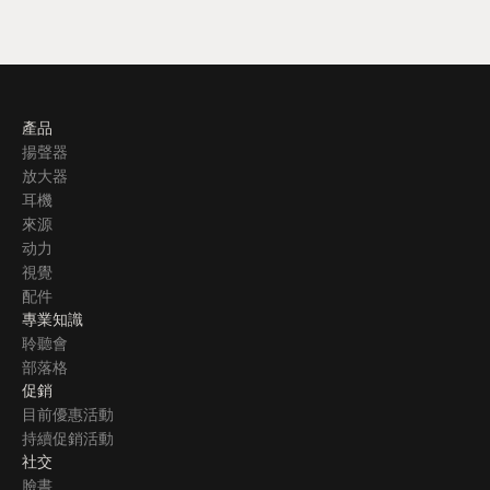
產品
揚聲器
放大器
耳機
來源
动力
視覺
配件
專業知識
聆聽會
部落格
促銷
目前優惠活動
持續促銷活動
社交
臉書