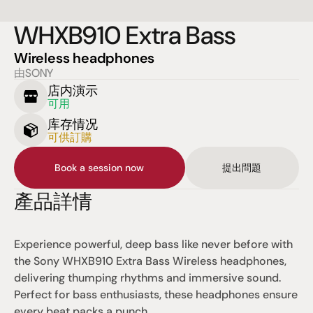
WHXB910 Extra Bass
Wireless headphones
由SONY
店内演示
可用
库存情况
可供訂購
Book a session now
提出問題
產品詳情
Experience powerful, deep bass like never before with 
the Sony WHXB910 Extra Bass Wireless headphones, 
delivering thumping rhythms and immersive sound. 
Perfect for bass enthusiasts, these headphones ensure 
every beat packs a punch.