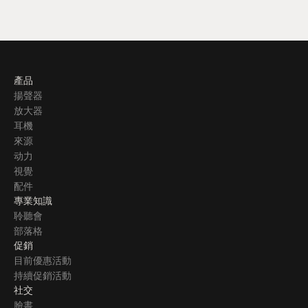
產品
揚聲器
放大器
耳機
來源
动力
視覺
配件
專業知識
聆聽會
部落格
促銷
目前優惠活動
持續促銷活動
社交
臉書