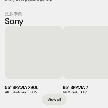
更多来自
Sony
55" BRAVIA X90L
65" BRAVIA 7
4K Full-Array LED TV
4K Mini-LED TV
View all