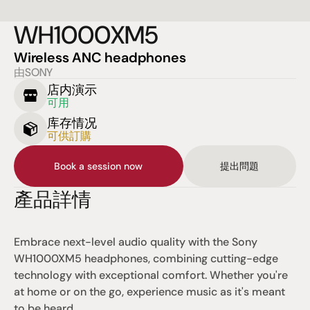
WH1000XM5
Wireless ANC headphones
由SONY
店内演示
可用
库存情况
可供訂購
Book a session now
提出問題
產品詳情
Embrace next-level audio quality with the Sony 
WH1000XM5 headphones, combining cutting-edge 
technology with exceptional comfort. Whether you're 
at home or on the go, experience music as it's meant 
to be heard.