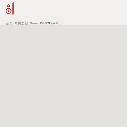
首頁
>
耳機之聲
>
Sony
>
WH1000XM5