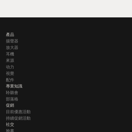
產品
揚聲器
放大器
耳機
來源
动力
視覺
配件
專業知識
聆聽會
部落格
促銷
目前優惠活動
持續促銷活動
社交
臉書