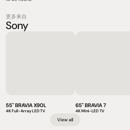
更多来自
Sony
55" BRAVIA X90L
65" BRAVIA 7
4K Full-Array LED TV
4K Mini-LED TV
View all