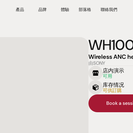
產品
品牌
體驗
部落格
聯絡我們
WH10
Wireless ANC 
由SONY
店内演示
可用
库存情况
可供訂購
Book a ses