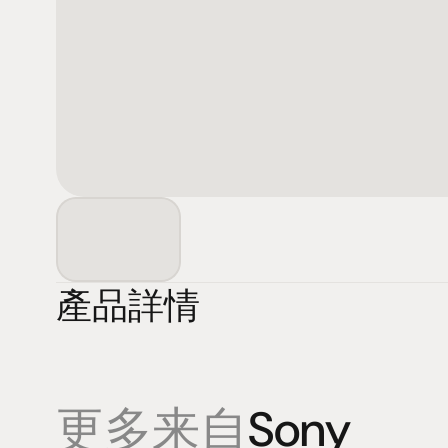
產品詳情
更多来自
Sony
產品
專業知識
促銷
揚聲器
聆聽會
目前優惠活