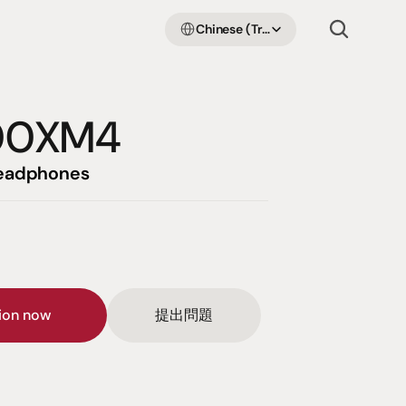
Select Language
Chinese (Traditional Han)
00XM4
headphones
sion now
提出問題