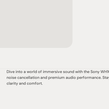
Dive into a world of immersive sound with the Sony WH
noise cancellation and premium audio performance. Stay
clarity and comfort.
社交
蒞臨參觀
動
臉書
星期二至星期五：上午1