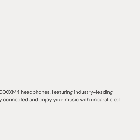
1000XM4 headphones, featuring industry-leading 
 connected and enjoy your music with unparalleled 
支援
0點至下午6點
聯絡我們