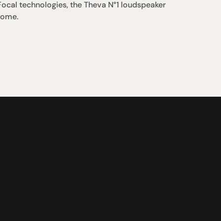
Focal technologies, the Theva N°1 loudspeaker 
 home.
支援
0點至下午6點
聯絡我們
午4點
07 3543 0199
team@hificonnoisseur.com.au
laza
ough St