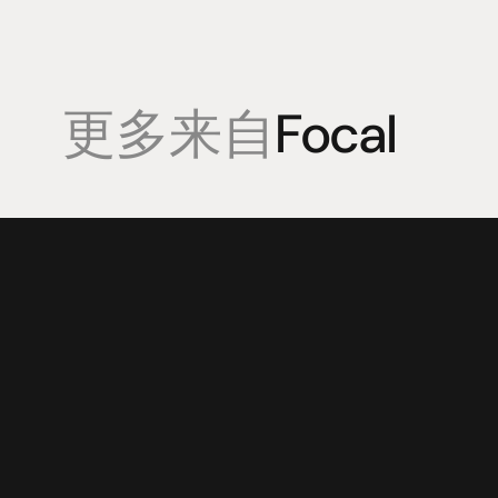
更多来自
Focal
產品
專業知識
促銷
揚聲器
聆聽會
目前優惠活
放大器
部落格
持續促銷活
耳機
來源
动力
視覺
配件
© 2025 HiFi Connoisseur