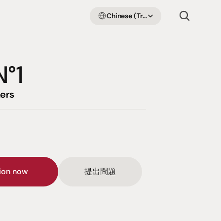
Select Language
Chinese (Traditional Han)
N°1
ers
sion now
提出問題