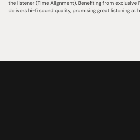
the listener (Time Alignment). Benefiting from exclusive 
delivers hi-fi sound quality, promising great listening at
社交
蒞臨參觀
動
臉書
星期二至星期五：上午1
動
Instagram
星期六：上午10點至下
周日：仅限预约
Shop 142, Sunnybank P
Cnr Mains Rd & McCull
Sunnybank QLD 4109