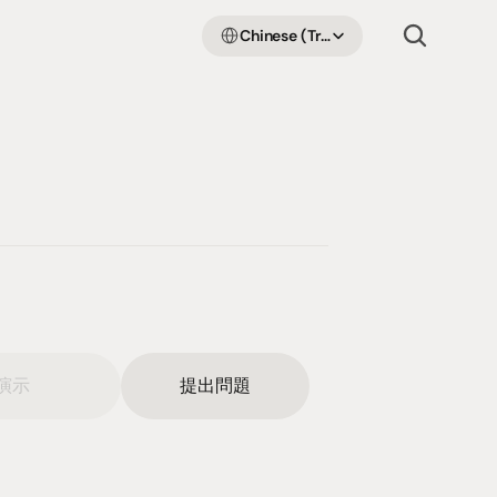
Select Language
Chinese (Traditional Han)
演示
提出問題