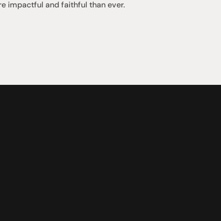
impactful and faithful than ever.
支援
0點至下午6點
聯絡我們
午4點
07 3543 0199
team@hificonnoisseur.com.au
laza
ough St