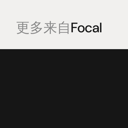
更多来自
Focal
產品
專業知識
促銷
揚聲器
聆聽會
目前優惠活
放大器
部落格
持續促銷活
耳機
來源
动力
視覺
配件
© 2025 HiFi Connoisseur