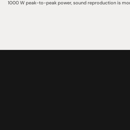
1000 W peak-to-peak power, sound reproduction is more 
社交
蒞臨參觀
動
臉書
星期二至星期五：上午1
動
Instagram
星期六：上午10點至下
周日：仅限预约
Shop 142, Sunnybank P
Cnr Mains Rd & McCull
Sunnybank QLD 4109