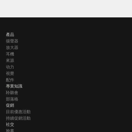
產品
揚聲器
放大器
耳機
來源
动力
視覺
配件
專業知識
聆聽會
部落格
促銷
目前優惠活動
持續促銷活動
社交
臉書