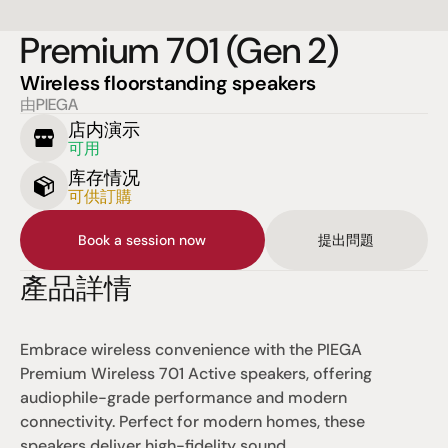
Premium 701 (Gen 2)
Wireless floorstanding speakers
由PIEGA
店内演示
可用
库存情况
可供訂購
Book a session now
提出問題
產品詳情
Embrace wireless convenience with the PIEGA 
Premium Wireless 701 Active speakers, offering 
audiophile-grade performance and modern 
connectivity. Perfect for modern homes, these 
speakers deliver high-fidelity sound.