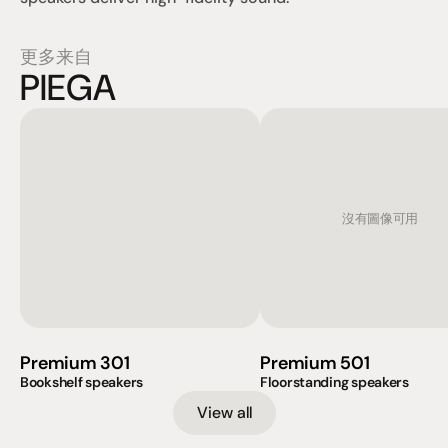
更多来自
PIEGA
沒有圖像可用
Premium 301
Premium 501
Bookshelf speakers
Floorstanding speakers
View all