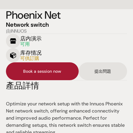
Phoenix Net
Network switch
由INNUOS
店内演示
可用
库存情况
可供訂購
Book a session now
提出問題
產品詳情
Optimize your network setup with the Innuos Phoenix 
Net network switch, offering enhanced connectivity 
and improved audio performance. Perfect for 
demanding setups, this network switch ensures stable 
and reliable streaming.