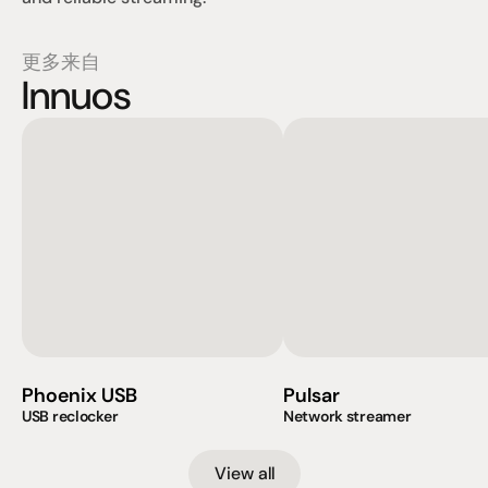
更多来自
Innuos
Phoenix USB
Pulsar
USB reclocker
Network streamer
View all