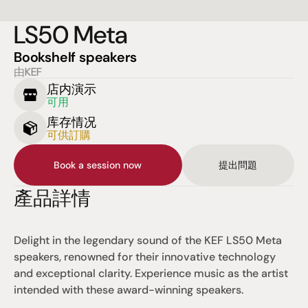
LS50 Meta
Bookshelf speakers
由KEF
店内演示
可用
库存情况
可供訂購
Book a session now
提出問題
產品詳情
Delight in the legendary sound of the KEF LS50 Meta 
speakers, renowned for their innovative technology 
and exceptional clarity. Experience music as the artist 
intended with these award-winning speakers.