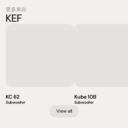
更多来自
KEF
KC 62
Kube 10B
Subwoofer
Subwoofer
View all