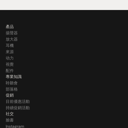
產品
揚聲器
放大器
耳機
來源
动力
視覺
配件
專業知識
聆聽會
部落格
促銷
目前優惠活動
持續促銷活動
社交
臉書
Instagram