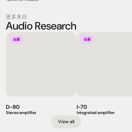
更多来自
Audio Research
全新
全新
D-80
I-70
Stereo amplifier
Integrated amplifier
View all