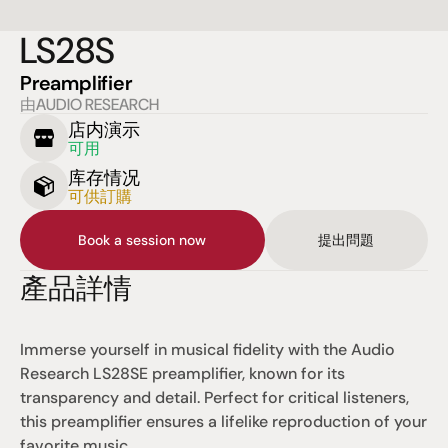
LS28S
Preamplifier
由AUDIO RESEARCH
店内演示
可用
库存情况
可供訂購
Book a session now
提出問題
產品詳情
Immerse yourself in musical fidelity with the Audio 
Research LS28SE preamplifier, known for its 
transparency and detail. Perfect for critical listeners, 
this preamplifier ensures a lifelike reproduction of your 
favorite music.