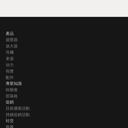
產品
揚聲器
放大器
耳機
來源
动力
視覺
配件
專業知識
聆聽會
部落格
促銷
目前優惠活動
持續促銷活動
社交
臉書