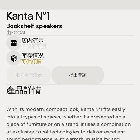
Kanta N°1
Bookshelf speakers
由FOCAL
店内演示
目前不可用
库存情况
可供訂購
不可用于演示
提出問題
產品詳情
With its modern, compact look, Kanta N°1 fits easily 
into all types of spaces, whether it's presented on a 
piece of furniture or on a stand. It uses a combination 
of exclusive Focal technologies to deliver excellent 
sound performance, with warmth, musicality and 