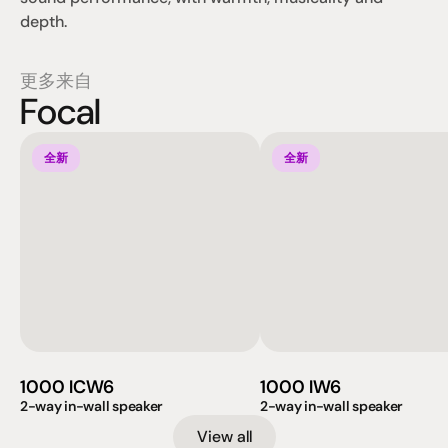
depth.
更多来自
Focal
全新
全新
1000 ICW6
1000 IW6
2-way in-wall speaker
2-way in-wall speaker
View all