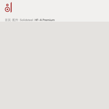
首頁
>
配件
>
Solidsteel
>
HF-A Premium