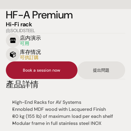
HF-A Premium
Hi-Fi rack
由SOLIDSTEEL
店内演示
可用
库存情况
可供訂購
Book a session now
提出問題
產品詳情
High-End Racks for AV Systems
Ennobled MDF wood with Lacquered Finish
80 kg (155 lb) of maximum load per each shelf
Modular frame in full stainless steel INOX