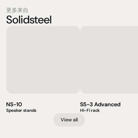
更多来自
Solidsteel
NS-10
S5-3 Advanced
Speaker stands
Hi-Fi rack
View all