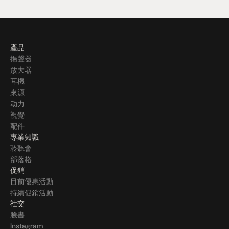
產品
揚聲器
放大器
耳機
來源
动力
視覺
配件
專業知識
聆聽會
部落格
促銷
目前優惠活動
持續促銷活動
社交
臉書
Instagram