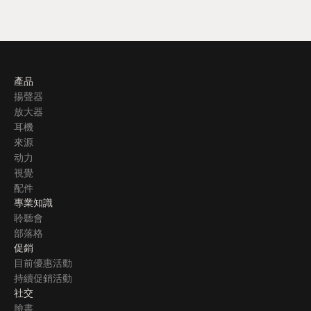
產品
揚聲器
放大器
耳機
來源
动力
視覺
配件
專業知識
聆聽會
部落格
促銷
目前優惠活動
持續促銷活動
社交
臉書