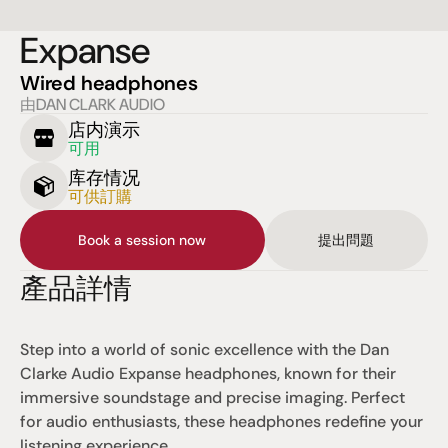
Expanse
Wired headphones
由DAN CLARK AUDIO
店内演示
可用
库存情况
可供訂購
Book a session now
提出問題
產品詳情
Step into a world of sonic excellence with the Dan 
Clarke Audio Expanse headphones, known for their 
immersive soundstage and precise imaging. Perfect 
for audio enthusiasts, these headphones redefine your 
listening experience.