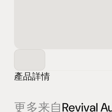
產品詳情
更多来自
Revival A
產品
專業知識
促銷
揚聲器
聆聽會
目前優惠活