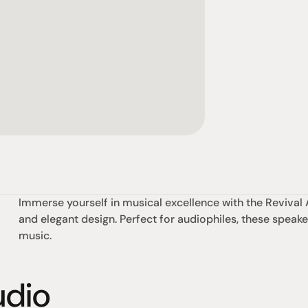
Immerse yourself in musical excellence with the Revival 
and elegant design. Perfect for audiophiles, these speaker
music.
udio
社交
蒞臨參觀
動
臉書
星期二至星期五：上午1