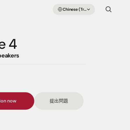
Select Language
Chinese (Traditional Han)
e 4
peakers
sion now
提出問題