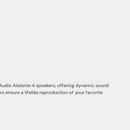
Audio Atalante 4 speakers, offering dynamic sound 
s ensure a lifelike reproduction of your favorite 
支援
0點至下午6點
聯絡我們